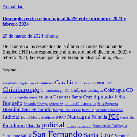
Actualidad
Desempleo en la región bajó al 6,5% entre diciembre 2023 y
febrero 2024
29 de marzo de 2024
tribuna
De acuerdo a los resultados de la última Encuesta Nacional de
Empleo (INE) correspondiente al trimestre móvil diciembre 2023 y
febrero 2023, la desocupación en la región alcanzó un 6,5%,…
Etiquetas
Carabineros
Bomberos
accidente
caso CORMUSAF
Agricultura
Chimbarongo
Colchagua CD
Chépica
Chimbarongo FC
Colchagua
diputado Félix
cultura
Deportes Santa Cruz
Corte de Apelaciones
Bugueño
educación superior
Eduardo Macaya
educación
Félix Bugueño
Hospital San Fernando
incendio
incendios forestales
Hospital Santa Cruz
PDI
Nancagua
Judicial
Palmilla
MOP
Lolol
Peralillo
Medio Ambiente
policial
Pichilemu
Placilla
política
Primera B
Provincia de Colchagua
San Fernando
Santa Cruz
salud
Pumanque
Seremi de