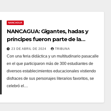
NANCAGUA
NANCAGUA: Gigantes, hadas y
príncipes fueron parte de la
celebración del Día del Libro
23 DE ABRIL DE 2024
TRIBUNA
Con una feria didáctica y un multitudinario pasacalle
en el que participaron más de 300 estudiantes de
diversos establecimientos educacionales vistiendo
disfraces de sus personajes literarios favoritos, se
celebró el…