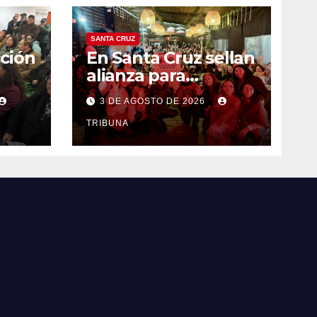
SANTA CRUZ
ción
En Santa Cruz sellan
alianza para
fortalecer
3 DE AGOSTO DE 2026
er
autonomía
o
económica y
TRIBUNA
liderazgo femenino