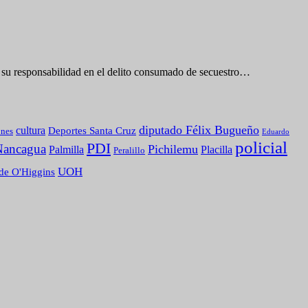
r su responsabilidad en el delito consumado de secuestro…
diputado Félix Bugueño
cultura
Deportes Santa Cruz
ones
Eduardo
policial
PDI
Nancagua
Pichilemu
Palmilla
Placilla
Peralillo
UOH
de O'Higgins