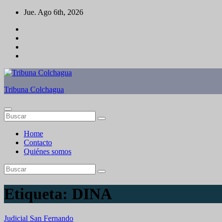
Saltar
Jue. Ago 6th, 2026
al
contenido
Tribuna Colchagua
Home
Contacto
Quiénes somos
Etiqueta:
DINA
Judicial
San Fernando