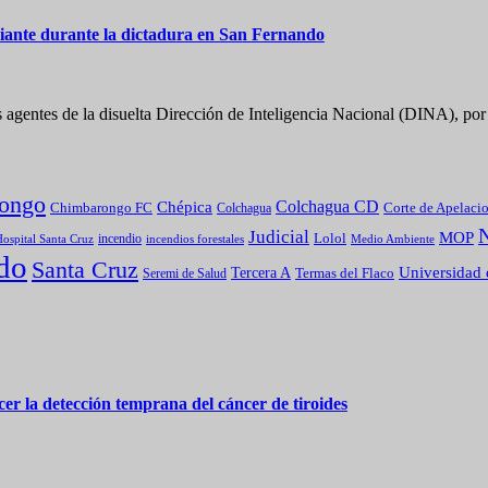
diante durante la dictadura en San Fernando
 agentes de la disuelta Dirección de Inteligencia Nacional (DINA), po
ongo
Colchagua CD
Chépica
Chimbarongo FC
Colchagua
Corte de Apelaci
Judicial
MOP
Lolol
incendio
incendios forestales
Medio Ambiente
ospital Santa Cruz
do
Santa Cruz
Universidad 
Tercera A
Termas del Flaco
Seremi de Salud
er la detección temprana del cáncer de tiroides