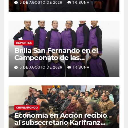
5 DE AGOSTO DE 2026
TRIBUNA
y la economía regional
DEPORTES
Brilla San Fernando en el
Campeonato de las
Américas: Academia de
5 DE AGOSTO DE 2026
TRIBUNA
Gimnasia Rítmica asegura su
pase a la final internacional
CHIMBARONGO
Economía en Acción recibió
al subsecretario Karlfranz