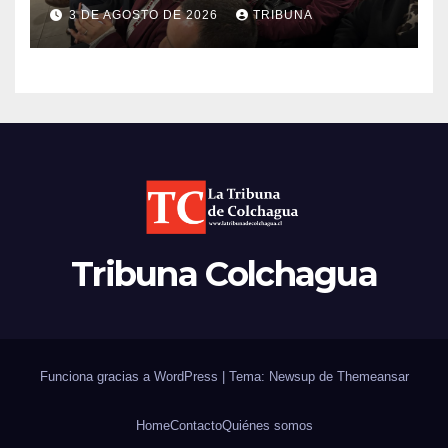
Koehler en Chimbarongo
3 DE AGOSTO DE 2026
TRIBUNA
Tribuna Colchagua
Funciona gracias a WordPress
|
Tema: Newsup de
Themeansar
Home
Contacto
Quiénes somos