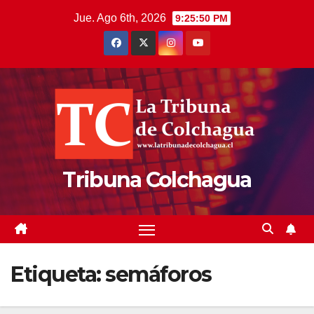
Saltar
Jue. Ago 6th, 2026
9:25:50 PM
al
contenido
Tribuna Colchagua
Etiqueta:
semáforos