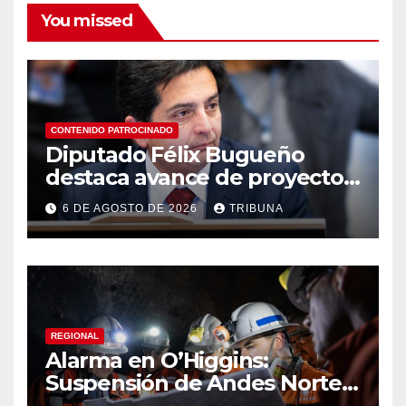
You missed
CONTENIDO PATROCINADO
Diputado Félix Bugueño
destaca avance de proyecto
para fortalecer la detección
6 DE AGOSTO DE 2026
TRIBUNA
temprana del cáncer de
tiroides
REGIONAL
Alarma en O’Higgins:
Suspensión de Andes Norte
golpea con fuerza el empleo