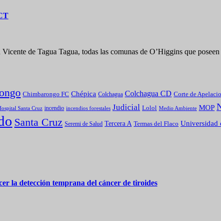
OCT
an Vicente de Tagua Tagua, todas las comunas de O’Higgins que posee
ongo
Colchagua CD
Chépica
Chimbarongo FC
Colchagua
Corte de Apelaci
Judicial
MOP
Lolol
incendio
incendios forestales
Medio Ambiente
ospital Santa Cruz
do
Santa Cruz
Universidad 
Tercera A
Termas del Flaco
Seremi de Salud
er la detección temprana del cáncer de tiroides