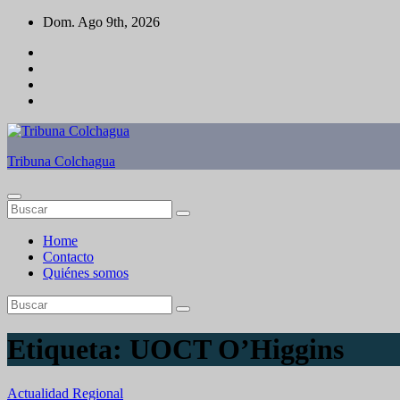
Saltar
Dom. Ago 9th, 2026
al
contenido
Tribuna Colchagua
Home
Contacto
Quiénes somos
Etiqueta:
UOCT O’Higgins
Actualidad
Regional