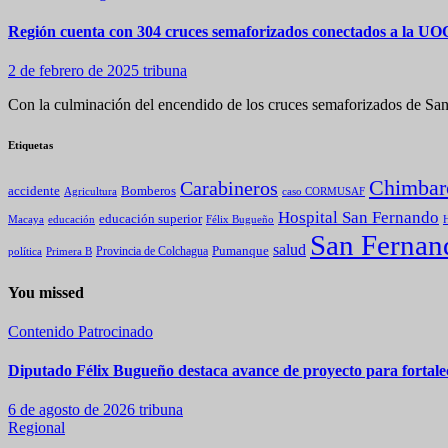
Región cuenta con 304 cruces semaforizados conectados a la U
2 de febrero de 2025
tribuna
Con la culminación del encendido de los cruces semaforizados de S
Etiquetas
Chimbar
Carabineros
Bomberos
accidente
caso CORMUSAF
Agricultura
Hospital San Fernando
educación superior
Macaya
educación
Félix Bugueño
H
San Fernan
salud
Pumanque
política
Primera B
Provincia de Colchagua
You missed
Contenido Patrocinado
Diputado Félix Bugueño destaca avance de proyecto para fortalec
6 de agosto de 2026
tribuna
Regional