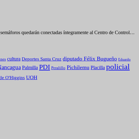
n semáforos quedarán conectadas íntegramente al Centro de Control…
diputado Félix Bugueño
cultura
Deportes Santa Cruz
ones
Eduardo
policial
PDI
Nancagua
Pichilemu
Palmilla
Placilla
Peralillo
UOH
de O'Higgins