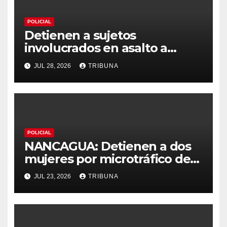
POLICIAL
Detienen a sujetos
involucrados en asalto a
servicentro de Nancagua
JUL 28, 2026
TRIBUNA
POLICIAL
NANCAGUA: Detienen a dos
mujeres por microtráfico de
drogas
JUL 23, 2026
TRIBUNA