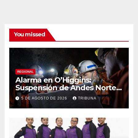
You missed
REGIONAL
Alarma en O’Higgins:
Suspensión de Andes Norte
golpea con fuerza el empleo
5 DE AGOSTO DE 2026
TRIBUNA
y la economía regional