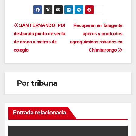
Navegación
SAN FERNANDO: PDI
Recuperan en Talagante
desbarata punto de venta
aperos y productos
de
de droga a metros de
agroquímicos robados en
entradas
colegio
Chimbarongo
Por
tribuna
Entrada relacionada