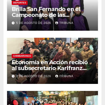
DEPORTES
Brilla San Fernando en el
Campeonato de las
Américas: Academia de
5 DE AGOSTO DE 2026
TRIBUNA
Gimnasia Rítmica asegura su
pase a la final internacional
CHIMBARONGO
Economía en Acción recibió
al subsecretario Karlfranz
Koehler en Chimbarongo
3 DE AGOSTO DE 2026
TRIBUNA