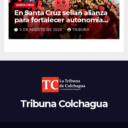
SANTA CRUZ
En Santa Cruz sellan alianza
para fortalecer autonomía
económica y liderazgo
3 DE AGOSTO DE 2026
TRIBUNA
femenino
Tribuna Colchagua