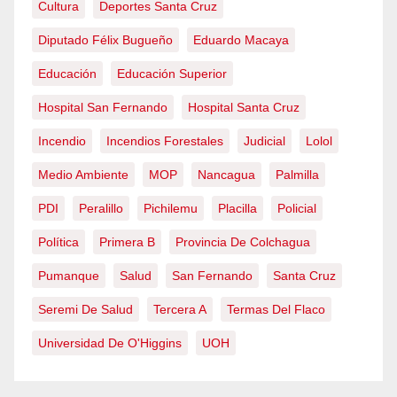
Cultura
Deportes Santa Cruz
Diputado Félix Bugueño
Eduardo Macaya
Educación
Educación Superior
Hospital San Fernando
Hospital Santa Cruz
Incendio
Incendios Forestales
Judicial
Lolol
Medio Ambiente
MOP
Nancagua
Palmilla
PDI
Peralillo
Pichilemu
Placilla
Policial
Política
Primera B
Provincia De Colchagua
Pumanque
Salud
San Fernando
Santa Cruz
Seremi De Salud
Tercera A
Termas Del Flaco
Universidad De O'Higgins
UOH