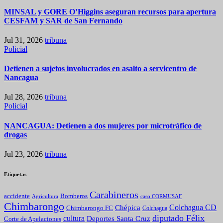
MINSAL y GORE O’Higgins aseguran recursos para apertura
CESFAM y SAR de San Fernando
Jul 31, 2026
tribuna
Policial
Detienen a sujetos involucrados en asalto a servicentro de
Nancagua
Jul 28, 2026
tribuna
Policial
NANCAGUA: Detienen a dos mujeres por microtráfico de
drogas
Jul 23, 2026
tribuna
Etiquetas
Carabineros
Bomberos
accidente
caso CORMUSAF
Agricultura
Chimbarongo
Colchagua CD
Chépica
Chimbarongo FC
Colchagua
diputado Félix
cultura
Deportes Santa Cruz
Corte de Apelaciones