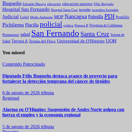
Bugueño
educación superior
Eduardo Macaya
educación
Félix Bugueño
Hospital San Fernando
incendio
incendios forestales
Hospital Santa Cruz
PDI
Nancagua
Judicial
Palmilla
MOP
Lolol
Peralillo
Medio Ambiente
policial
Pichilemu
Placilla
política
Primera B
Provincia de Colchagua
San Fernando
Santa Cruz
salud
Pumanque
Seremi de
UOH
Universidad de O'Higgins
Tercera A
Termas del Flaco
Salud
You missed
Contenido Patrocinado
Diputado Félix Bugueño destaca avance de proyecto para
fortalecer la detección temprana del cáncer de tiroides
6 de agosto de 2026
tribuna
Regional
Alarma en O’Higgins: Suspensión de Andes Norte golpea con
fuerza el empleo y la economía regional
5 de agosto de 2026
tribuna
Deportes