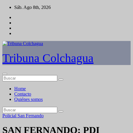
Saltar
Sáb. Ago 8th, 2026
al
contenido
Tribuna Colchagua
Home
Contacto
Quiénes somos
Policial
San Fernando
SAN FERNANDO: PDI