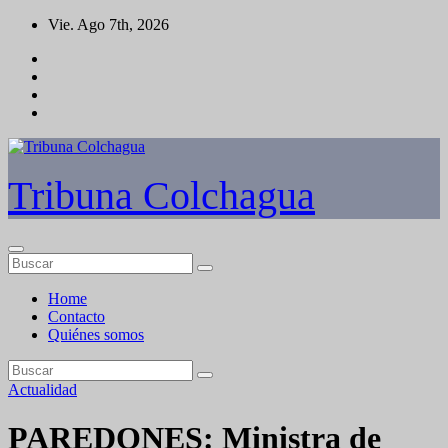
Saltar
Vie. Ago 7th, 2026
al
contenido
Tribuna Colchagua
Home
Contacto
Quiénes somos
Actualidad
PAREDONES: Ministra de