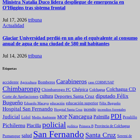
Ministra Natalia Duco lidera despliegue de emergencia en
O’Higgins tras sistema frontal
Jul 17, 2026
tribuna
Actualidad
Glaciar Universidad perdió en un año el equivalente al consumo
anual de agua de una ciudad de 580 mil habitantes
Jul 14, 2026
tribuna
Etiquetas
Carabineros
Bomberos
accidente
caso CORMUSAF
Agricultura
Chimbarongo
Colchagua CD
Chépica
Chimbarongo FC
Colchagua
diputado Félix
cultura
Deportes Santa Cruz
Corte de Apelaciones
Bugueño
educación superior
Eduardo Macaya
educación
Félix Bugueño
Hospital San Fernando
incendio
incendios forestales
Hospital Santa Cruz
PDI
Nancagua
Judicial
Palmilla
MOP
Lolol
Peralillo
Medio Ambiente
policial
Pichilemu
Placilla
política
Primera B
Provincia de Colchagua
San Fernando
Santa Cruz
salud
Pumanque
Seremi de