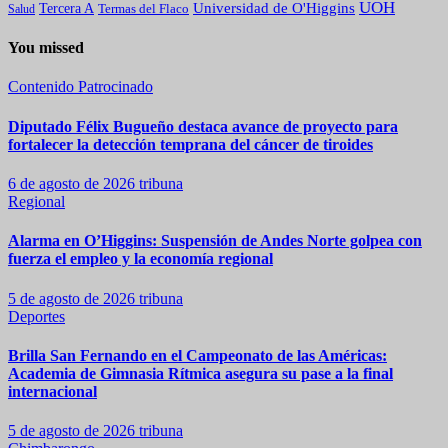
UOH
Universidad de O'Higgins
Tercera A
Termas del Flaco
Salud
You missed
Contenido Patrocinado
Diputado Félix Bugueño destaca avance de proyecto para
fortalecer la detección temprana del cáncer de tiroides
6 de agosto de 2026
tribuna
Regional
Alarma en O’Higgins: Suspensión de Andes Norte golpea con
fuerza el empleo y la economía regional
5 de agosto de 2026
tribuna
Deportes
Brilla San Fernando en el Campeonato de las Américas:
Academia de Gimnasia Rítmica asegura su pase a la final
internacional
5 de agosto de 2026
tribuna