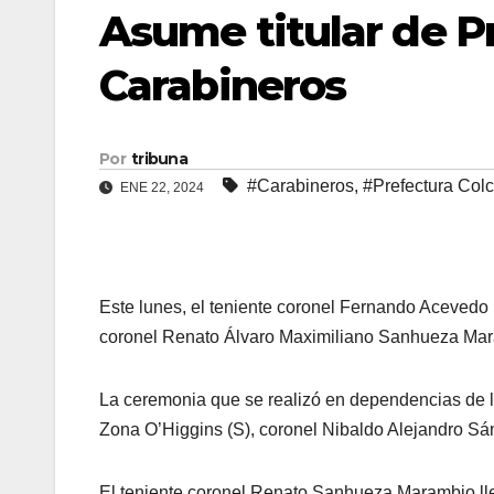
Asume titular de P
Carabineros
Por
tribuna
#Carabineros
,
#Prefectura Col
ENE 22, 2024
Este lunes, el teniente coronel Fernando Acevedo 
coronel Renato Álvaro Maximiliano Sanhueza Mara
La ceremonia que se realizó en dependencias de l
Zona O’Higgins (S), coronel Nibaldo Alejandro S
El teniente coronel Renato Sanhueza Marambio lleg