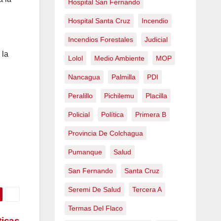
Hospital San Fernando
Hospital Santa Cruz
Incendio
Incendios Forestales
Judicial
 la
Lolol
Medio Ambiente
MOP
Nancagua
Palmilla
PDI
Peralillo
Pichilemu
Placilla
Policial
Política
Primera B
Provincia De Colchagua
Pumanque
Salud
San Fernando
Santa Cruz
Seremi De Salud
Tercera A
Termas Del Flaco
ticas