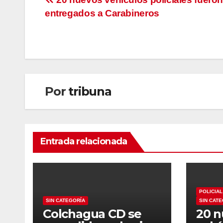
Navegación
entregados a Carabineros
de
entradas
Por
tribuna
Entrada relacionada
POLICIAL
SIN CATEGORÍA
SIN CAT
Colchagua CD se
20 n