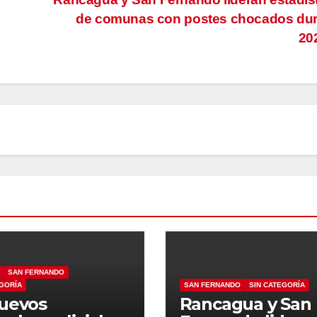
de comunas con postes chocados dur
20
SAN FERNANDO
EGORÍA
SAN FERNANDO
SIN CATEGORÍA
uevos
Rancagua y San