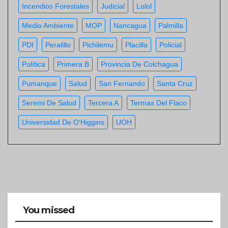
Incendios Forestales
Judicial
Lolol
Medio Ambiente
MOP
Nancagua
Palmilla
PDI
Peralillo
Pichilemu
Placilla
Policial
Política
Primera B
Provincia De Colchagua
Pumanque
Salud
San Fernando
Santa Cruz
Seremi De Salud
Tercera A
Termas Del Flaco
Universidad De O'Higgins
UOH
You missed