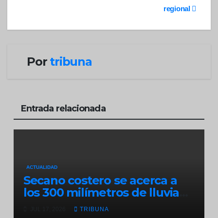
de
regional
entradas
Por
tribuna
Entrada relacionada
ACTUALIDAD
Secano costero se acerca a
los 300 milímetros de lluvia
por sistema frontal
JUL 17, 2026
TRIBUNA