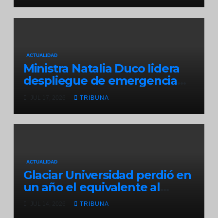
ACTUALIDAD
Ministra Natalia Duco lidera
despliegue de emergencia
en O’Higgins tras sistema
JUL 17, 2026
TRIBUNA
frontal
ACTUALIDAD
Glaciar Universidad perdió en
un año el equivalente al
consumo anual de agua de
JUL 14, 2026
TRIBUNA
una ciudad de 580 mil