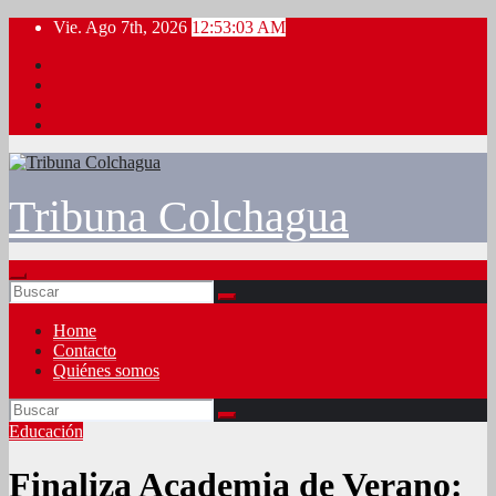
Saltar
Vie. Ago 7th, 2026
12:53:04 AM
al
contenido
Tribuna Colchagua
Home
Contacto
Quiénes somos
Educación
Finaliza Academia de Verano: