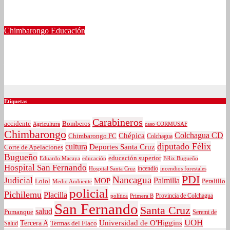
estratégica por la educación técnico profesional
Ene 20, 2026
tribuna
Chimbarongo
Educación
Chimbarongo: Escuela rural de Codegua implementa patio de
juegos para promover la inclusión de sus alumnos
Jun 25, 2025
tribuna
Etiquetas
Carabineros
Bomberos
accidente
caso CORMUSAF
Agricultura
Chimbarongo
Colchagua CD
Chépica
Chimbarongo FC
Colchagua
diputado Félix
cultura
Deportes Santa Cruz
Corte de Apelaciones
Bugueño
educación superior
Eduardo Macaya
educación
Félix Bugueño
Hospital San Fernando
incendio
incendios forestales
Hospital Santa Cruz
PDI
Nancagua
Judicial
Palmilla
MOP
Lolol
Peralillo
Medio Ambiente
policial
Pichilemu
Placilla
política
Primera B
Provincia de Colchagua
San Fernando
Santa Cruz
salud
Pumanque
Seremi de
UOH
Universidad de O'Higgins
Tercera A
Termas del Flaco
Salud