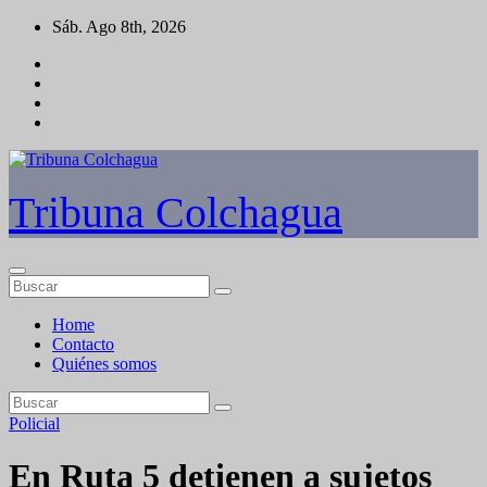
Saltar
Sáb. Ago 8th, 2026
al
contenido
Tribuna Colchagua
Home
Contacto
Quiénes somos
Policial
En Ruta 5 detienen a sujetos