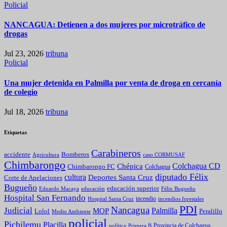
Policial
NANCAGUA: Detienen a dos mujeres por microtráfico de
drogas
Jul 23, 2026
tribuna
Policial
Una mujer detenida en Palmilla por venta de droga en cercanía
de colegio
Jul 18, 2026
tribuna
Etiquetas
Carabineros
Bomberos
accidente
caso CORMUSAF
Agricultura
Chimbarongo
Colchagua CD
Chépica
Chimbarongo FC
Colchagua
diputado Félix
cultura
Deportes Santa Cruz
Corte de Apelaciones
Bugueño
educación superior
Eduardo Macaya
educación
Félix Bugueño
Hospital San Fernando
incendio
incendios forestales
Hospital Santa Cruz
PDI
Nancagua
Judicial
Palmilla
MOP
Lolol
Peralillo
Medio Ambiente
policial
Pichilemu
Placilla
política
Primera B
Provincia de Colchagua