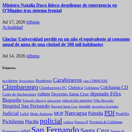
Ministra Natalia Duco lidera despliegue de emergencia en
O’Higgins tras sistema frontal
Jul 17, 2026
tribuna
Actualidad
Glaciar Universidad perdió en un año el equivalente al consumo
anual de agua de una ciudad de 580 mil habitantes
Jul 14, 2026
tribuna
Etiquetas
Carabineros
Bomberos
accidente
caso CORMUSAF
Agricultura
Chimbarongo
Colchagua CD
Chépica
Chimbarongo FC
Colchagua
diputado Félix
cultura
Deportes Santa Cruz
Corte de Apelaciones
Bugueño
educación superior
Eduardo Macaya
educación
Félix Bugueño
Hospital San Fernando
incendio
incendios forestales
Hospital Santa Cruz
PDI
Nancagua
Judicial
Palmilla
MOP
Lolol
Peralillo
Medio Ambiente
policial
Pichilemu
Placilla
política
Primera B
Provincia de Colchagua
San Fernando
Santa Cruz
salud
Pumanque
Seremi de