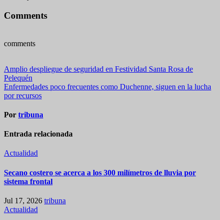
Comments
comments
Navegación
Amplio despliegue de seguridad en Festividad Santa Rosa de
Pelequén
de
Enfermedades poco frecuentes como Duchenne, siguen en la lucha
entradas
por recursos
Por
tribuna
Entrada relacionada
Actualidad
Secano costero se acerca a los 300 milímetros de lluvia por
sistema frontal
Jul 17, 2026
tribuna
Actualidad