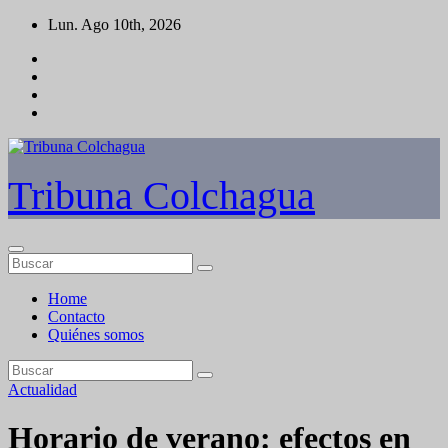
Saltar
Lun. Ago 10th, 2026
al
contenido
Tribuna Colchagua
Home
Contacto
Quiénes somos
Actualidad
Horario de verano: efectos en