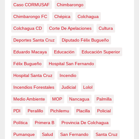
Caso CORMUSAF
Chimbarongo
Chimbarongo FC
Chépica
Colchagua
Colchagua CD
Corte De Apelaciones
Cultura
Deportes Santa Cruz
Diputado Félix Bugueño
Eduardo Macaya
Educación
Educación Superior
Félix Bugueño
Hospital San Fernando
Hospital Santa Cruz
Incendio
Incendios Forestales
Judicial
Lolol
Medio Ambiente
MOP
Nancagua
Palmilla
PDI
Peralillo
Pichilemu
Placilla
Policial
Política
Primera B
Provincia De Colchagua
Pumanque
Salud
San Fernando
Santa Cruz