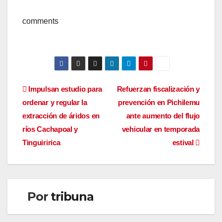
comments
Navegación
Impulsan estudio para
Refuerzan fiscalización y
ordenar y regular la
prevención en Pichilemu
de
extracción de áridos en
ante aumento del flujo
entradas
ríos Cachapoal y
vehicular en temporada
Tinguiririca
estival
Por
tribuna