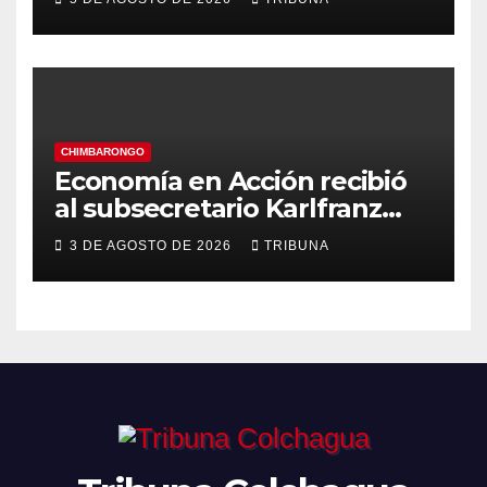
Gimnasia Rítmica asegura su
pase a la final internacional
CHIMBARONGO
Economía en Acción recibió
al subsecretario Karlfranz
Koehler en Chimbarongo
3 DE AGOSTO DE 2026
TRIBUNA