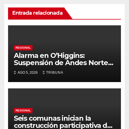
Entrada relacionada
REGIONAL
Alarma en O’Higgins:
Suspensión de Andes Norte
golpea con fuerza el empleo
AGO 5, 2026
TRIBUNA
y la economía regional
REGIONAL
Seis comunas inician la
construcción participativa del