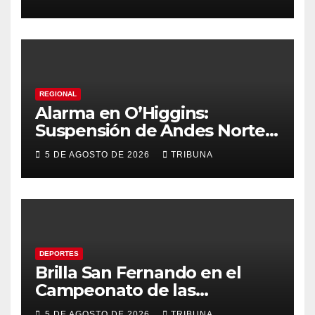
temprana del cáncer de
tiroides
REGIONAL
Alarma en O’Higgins:
Suspensión de Andes Norte
golpea con fuerza el empleo
5 DE AGOSTO DE 2026
TRIBUNA
y la economía regional
DEPORTES
Brilla San Fernando en el
Campeonato de las
Américas: Academia de
5 DE AGOSTO DE 2026
TRIBUNA