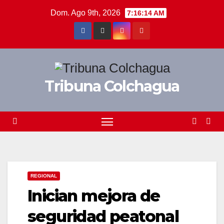
Saltar
Dom. Ago 9th, 2026
7:16:14 AM
al
contenido
Tribuna Colchagua
REGIONAL
Inician mejora de
seguridad peatonal