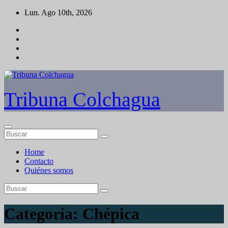
Saltar
Lun. Ago 10th, 2026
al
contenido
Tribuna Colchagua
Home
Contacto
Quiénes somos
Categoría:
Chépica