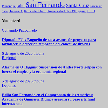
San Fernando
Santa Cruz
salud
Pumanque
Seremi de
UOH
Universidad de O'Higgins
Tercera A
Termas del Flaco
Salud
You missed
Contenido Patrocinado
Diputado Félix Bugueño destaca avance de proyecto para
fortalecer la detección temprana del cáncer de tiroides
6 de agosto de 2026
tribuna
Regional
Alarma en O’Higgins: Suspensión de Andes Norte golpea con
fuerza el empleo y la economía regional
5 de agosto de 2026
tribuna
Deportes
Brilla San Fernando en el Campeonato de las Américas:
Academia de Gimnasia Rítmica asegura su pase a la final
internacional