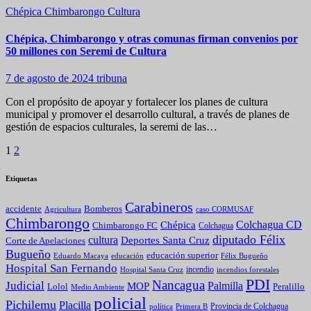
Chépica
Chimbarongo
Cultura
Chépica, Chimbarongo y otras comunas firman convenios por
50 millones con Seremi de Cultura
7 de agosto de 2024
tribuna
Con el propósito de apoyar y fortalecer los planes de cultura
municipal y promover el desarrollo cultural, a través de planes de
gestión de espacios culturales, la seremi de las…
Paginación
1
2
de
Etiquetas
entradas
Carabineros
Bomberos
accidente
caso CORMUSAF
Agricultura
Chimbarongo
Colchagua CD
Chépica
Chimbarongo FC
Colchagua
diputado Félix
cultura
Deportes Santa Cruz
Corte de Apelaciones
Bugueño
educación superior
Eduardo Macaya
educación
Félix Bugueño
Hospital San Fernando
incendio
incendios forestales
Hospital Santa Cruz
PDI
Nancagua
Judicial
Palmilla
MOP
Lolol
Peralillo
Medio Ambiente
policial
Pichilemu
Placilla
política
Primera B
Provincia de Colchagua