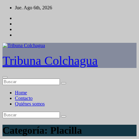
Saltar
Jue. Ago 6th, 2026
al
contenido
Tribuna Colchagua
Home
Contacto
Quiénes somos
Categoría:
Placilla