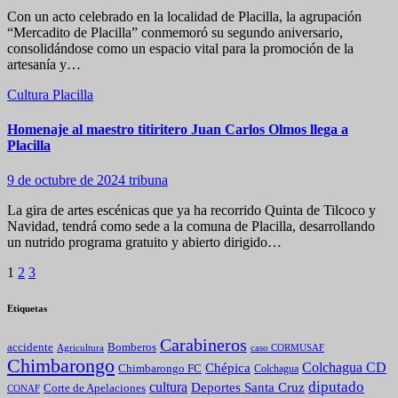
Con un acto celebrado en la localidad de Placilla, la agrupación
“Mercadito de Placilla” conmemoró su segundo aniversario,
consolidándose como un espacio vital para la promoción de la
artesanía y…
Cultura
Placilla
Homenaje al maestro titiritero Juan Carlos Olmos llega a
Placilla
9 de octubre de 2024
tribuna
La gira de artes escénicas que ya ha recorrido Quinta de Tilcoco y
Navidad, tendrá como sede a la comuna de Placilla, desarrollando
un nutrido programa gratuito y abierto dirigido…
Paginación
1
2
3
de
Etiquetas
entradas
Carabineros
Bomberos
accidente
caso CORMUSAF
Agricultura
Chimbarongo
Colchagua CD
Chépica
Chimbarongo FC
Colchagua
diputado
cultura
Deportes Santa Cruz
Corte de Apelaciones
CONAF