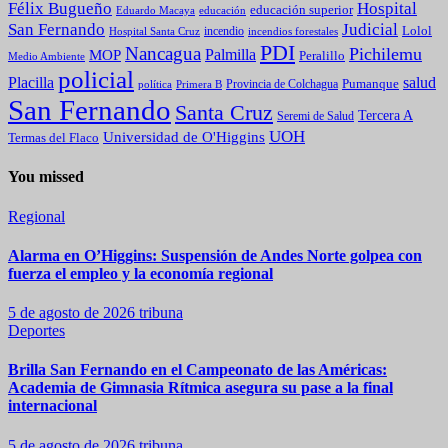
Félix Bugueño
Hospital
educación superior
Eduardo Macaya
educación
Judicial
San Fernando
Lolol
incendio
incendios forestales
Hospital Santa Cruz
PDI
Nancagua
Pichilemu
Palmilla
MOP
Peralillo
Medio Ambiente
policial
Placilla
salud
Pumanque
política
Primera B
Provincia de Colchagua
San Fernando
Santa Cruz
Tercera A
Seremi de Salud
UOH
Universidad de O'Higgins
Termas del Flaco
You missed
Regional
Alarma en O’Higgins: Suspensión de Andes Norte golpea con
fuerza el empleo y la economía regional
5 de agosto de 2026
tribuna
Deportes
Brilla San Fernando en el Campeonato de las Américas:
Academia de Gimnasia Rítmica asegura su pase a la final
internacional
5 de agosto de 2026
tribuna