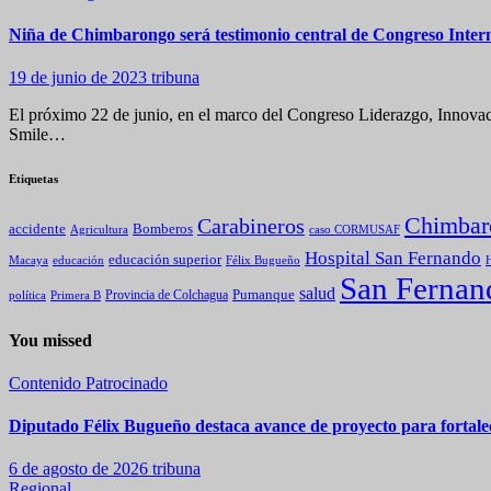
Niña de Chimbarongo será testimonio central de Congreso Interna
19 de junio de 2023
tribuna
El próximo 22 de junio, en el marco del Congreso Liderazgo, Innovaci
Smile…
Etiquetas
Chimbar
Carabineros
Bomberos
accidente
caso CORMUSAF
Agricultura
Hospital San Fernando
educación superior
Macaya
educación
Félix Bugueño
H
San Fernan
salud
Pumanque
política
Primera B
Provincia de Colchagua
You missed
Contenido Patrocinado
Diputado Félix Bugueño destaca avance de proyecto para fortalec
6 de agosto de 2026
tribuna
Regional