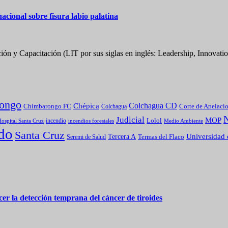
cional sobre fisura labio palatina
ón y Capacitación (LIT por sus siglas en inglés: Leadership, Innovatio
ongo
Colchagua CD
Chépica
Chimbarongo FC
Colchagua
Corte de Apelaci
Judicial
MOP
Lolol
incendio
incendios forestales
Medio Ambiente
ospital Santa Cruz
do
Santa Cruz
Universidad 
Tercera A
Termas del Flaco
Seremi de Salud
er la detección temprana del cáncer de tiroides