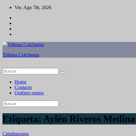
Saltar
Vie. Ago 7th, 2026
al
contenido
Tribuna Colchagua
Home
Contacto
Quiénes somos
Etiqueta:
Aylén Riveros Medina
Chimbarongo