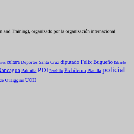
n and Training), organizado por la organización internacional
diputado Félix Bugueño
cultura
Deportes Santa Cruz
ones
Eduardo
policial
PDI
Nancagua
Pichilemu
Palmilla
Placilla
Peralillo
UOH
de O'Higgins