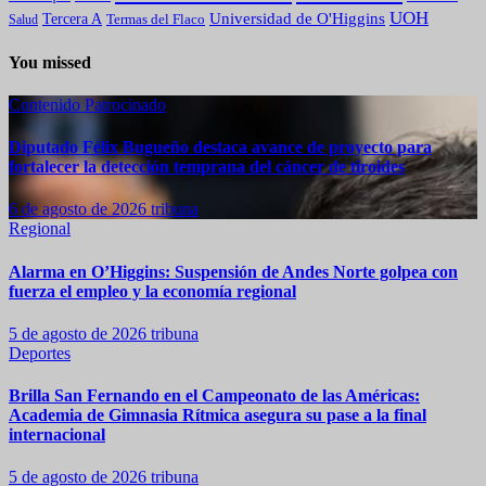
UOH
Universidad de O'Higgins
Tercera A
Termas del Flaco
Salud
You missed
Contenido Patrocinado
Diputado Félix Bugueño destaca avance de proyecto para
fortalecer la detección temprana del cáncer de tiroides
6 de agosto de 2026
tribuna
Regional
Alarma en O’Higgins: Suspensión de Andes Norte golpea con
fuerza el empleo y la economía regional
5 de agosto de 2026
tribuna
Deportes
Brilla San Fernando en el Campeonato de las Américas:
Academia de Gimnasia Rítmica asegura su pase a la final
internacional
5 de agosto de 2026
tribuna