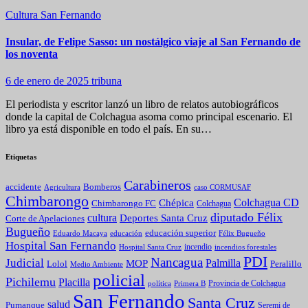
Cultura
San Fernando
Insular, de Felipe Sasso: un nostálgico viaje al San Fernando de
los noventa
6 de enero de 2025
tribuna
El periodista y escritor lanzó un libro de relatos autobiográficos
donde la capital de Colchagua asoma como principal escenario. El
libro ya está disponible en todo el país. En su…
Etiquetas
Carabineros
Bomberos
accidente
caso CORMUSAF
Agricultura
Chimbarongo
Colchagua CD
Chépica
Chimbarongo FC
Colchagua
diputado Félix
cultura
Deportes Santa Cruz
Corte de Apelaciones
Bugueño
educación superior
Eduardo Macaya
educación
Félix Bugueño
Hospital San Fernando
incendio
incendios forestales
Hospital Santa Cruz
PDI
Nancagua
Judicial
Palmilla
MOP
Lolol
Peralillo
Medio Ambiente
policial
Pichilemu
Placilla
política
Primera B
Provincia de Colchagua
San Fernando
Santa Cruz
salud
Pumanque
Seremi de