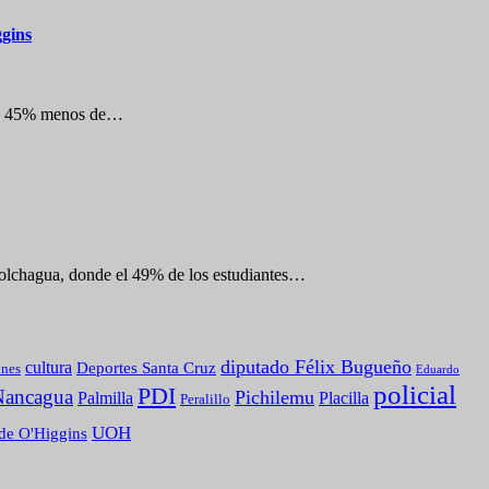
ggins
o un 45% menos de…
Colchagua, donde el 49% de los estudiantes…
diputado Félix Bugueño
cultura
Deportes Santa Cruz
ones
Eduardo
policial
PDI
Nancagua
Pichilemu
Palmilla
Placilla
Peralillo
UOH
de O'Higgins