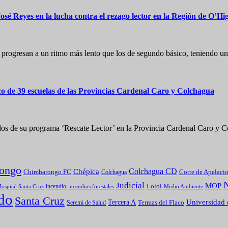
é Reyes en la lucha contra el rezago lector en la Región de O’Hi
ico progresan a un ritmo más lento que los de segundo básico, teniend
ico de 39 escuelas de las Provincias Cardenal Caro y Colchagua
os de su programa ‘Rescate Lector’ en la Provincia Cardenal Caro y 
ongo
Colchagua CD
Chépica
Chimbarongo FC
Colchagua
Corte de Apelaci
Judicial
MOP
Lolol
incendio
incendios forestales
Medio Ambiente
ospital Santa Cruz
do
Santa Cruz
Universidad 
Tercera A
Termas del Flaco
Seremi de Salud