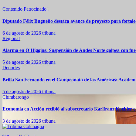
Contenido Patrocinado
Diputado Félix Bugueño destaca avance de proyecto para fortalec
6 de agosto de 2026
tribuna
Regional
Alarma en O’Higgins: Suspensión de Andes Norte golpea con fuer
5 de agosto de 2026
tribuna
Deportes
Brilla San Fernando en el Campeonato de las Américas: Academia
5 de agosto de 2026
tribuna
Chimbarongo
Economía en Acción recibió al subsecretario Karlfranz Koehler
3 de agosto de 2026
tribuna