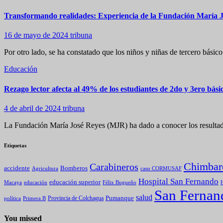
Transformando realidades: Experiencia de la Fundación María Jos
16 de mayo de 2024
tribuna
Por otro lado, se ha constatado que los niños y niñas de tercero bás
Educación
Rezago lector afecta al 49% de los estudiantes de 2do y 3ero bás
4 de abril de 2024
tribuna
La Fundación María José Reyes (MJR) ha dado a conocer los resultad
Etiquetas
Chimbar
Carabineros
Bomberos
accidente
caso CORMUSAF
Agricultura
Hospital San Fernando
educación superior
Macaya
educación
Félix Bugueño
H
San Fernan
salud
Pumanque
política
Primera B
Provincia de Colchagua
You missed