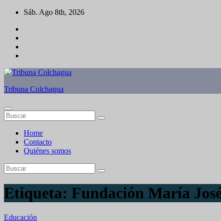
Saltar
Sáb. Ago 8th, 2026
al
contenido
Tribuna Colchagua
Home
Contacto
Quiénes somos
Etiqueta:
Fundación María José
Educación