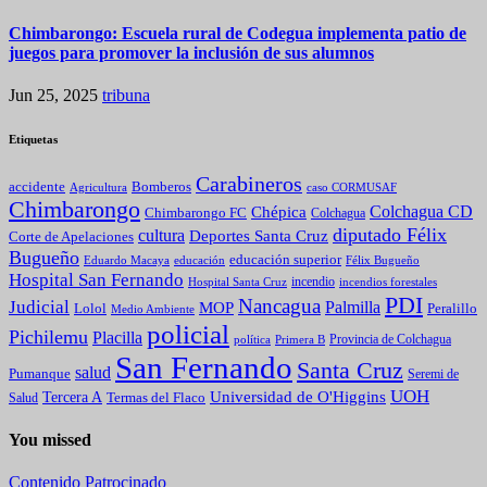
Chimbarongo: Escuela rural de Codegua implementa patio de
juegos para promover la inclusión de sus alumnos
Jun 25, 2025
tribuna
Etiquetas
Carabineros
Bomberos
accidente
caso CORMUSAF
Agricultura
Chimbarongo
Colchagua CD
Chépica
Chimbarongo FC
Colchagua
diputado Félix
cultura
Deportes Santa Cruz
Corte de Apelaciones
Bugueño
educación superior
Eduardo Macaya
educación
Félix Bugueño
Hospital San Fernando
incendio
incendios forestales
Hospital Santa Cruz
PDI
Nancagua
Judicial
Palmilla
MOP
Lolol
Peralillo
Medio Ambiente
policial
Pichilemu
Placilla
política
Primera B
Provincia de Colchagua
San Fernando
Santa Cruz
salud
Pumanque
Seremi de
UOH
Universidad de O'Higgins
Tercera A
Termas del Flaco
Salud
You missed
Contenido Patrocinado