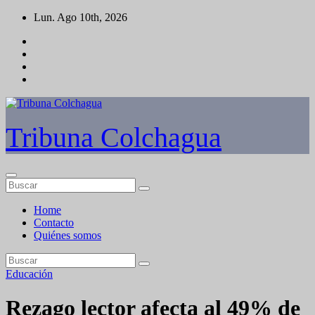
Saltar
Lun. Ago 10th, 2026
al
contenido
Tribuna Colchagua
Home
Contacto
Quiénes somos
Educación
Rezago lector afecta al 49% de