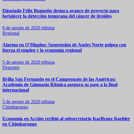
Diputado Félix Bugueño destaca avance de proyecto para
fortalecer la detección temprana del cáncer de tiroides
6 de agosto de 2026
tribuna
Regional
Alarma en O’Higgins: Suspensión de Andes Norte golpea con
fuerza el empleo y la economía regional
5 de agosto de 2026
tribuna
Deportes
Brilla San Fernando en el Campeonato de las Américas:
Academia de Gimnasia Rítmica asegura su pase a la final
internacional
5 de agosto de 2026
tribuna
Chimbarongo
Economía en Acción recibió al subsecretario Karlfranz Koehler
en Chimbarongo