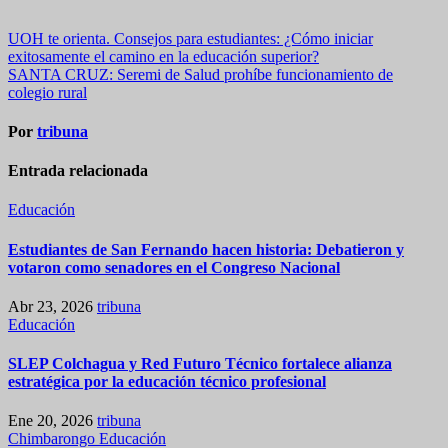
Navegación
UOH te orienta. Consejos para estudiantes: ¿Cómo iniciar
exitosamente el camino en la educación superior?
de
SANTA CRUZ: Seremi de Salud prohíbe funcionamiento de
entradas
colegio rural
Por
tribuna
Entrada relacionada
Educación
Estudiantes de San Fernando hacen historia: Debatieron y
votaron como senadores en el Congreso Nacional
Abr 23, 2026
tribuna
Educación
SLEP Colchagua y Red Futuro Técnico fortalece alianza
estratégica por la educación técnico profesional
Ene 20, 2026
tribuna
Chimbarongo
Educación