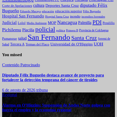
Chimbarongo FC
Colchagua
diputado Félix
cultura
Deportes Santa Cruz
Corte de Apelaciones
Bugueño
educación superior
Eduardo Macaya
educación
Félix Bugueño
Hospital San Fernando
incendio
incendios forestales
Hospital Santa Cruz
PDI
Nancagua
Judicial
Palmilla
MOP
Lolol
Peralillo
Medio Ambiente
policial
Pichilemu
Placilla
política
Primera B
Provincia de Colchagua
San Fernando
Santa Cruz
salud
Pumanque
Seremi de
UOH
Universidad de O'Higgins
Tercera A
Termas del Flaco
Salud
You missed
Contenido Patrocinado
Diputado Félix Bugueño destaca avance de proyecto para
fortalecer la detección temprana del cáncer de tiroides
6 de agosto de 2026
tribuna
Regional
Alarma en O’Higgins: Suspensión de Andes Norte golpea con
fuerza el empleo y la economía regional