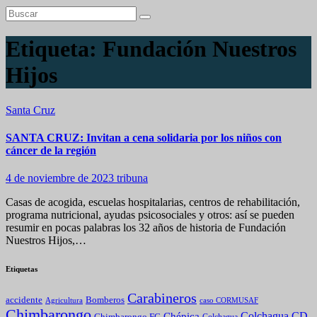
Etiqueta:
Fundación Nuestros
Hijos
Santa Cruz
SANTA CRUZ: Invitan a cena solidaria por los niños con
cáncer de la región
4 de noviembre de 2023
tribuna
Casas de acogida, escuelas hospitalarias, centros de rehabilitación,
programa nutricional, ayudas psicosociales y otros: así se pueden
resumir en pocas palabras los 32 años de historia de Fundación
Nuestros Hijos,…
Etiquetas
Carabineros
Bomberos
accidente
caso CORMUSAF
Agricultura
Chimbarongo
Colchagua CD
Chépica