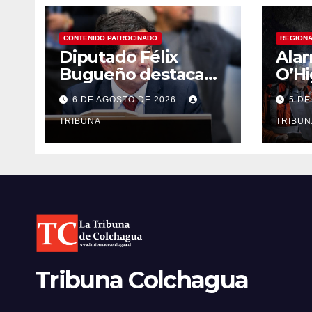
CONTENIDO PATROCINADO
REGION
Diputado Félix
Ala
Bugueño destaca
O’Hi
avance de proyecto
Sus
6 DE AGOSTO DE 2026
5 DE
para fortalecer la
And
detección temprana
TRIBUNA
con 
TRIBUN
del cáncer de
empl
tiroides
econ
Tribuna Colchagua