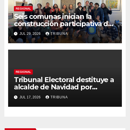
REGIONAL
Seis comunas inician la
construcción participativa del
Plan Local de Restauración
JUL 29, 2026
TRIBUNA
del Secano Costero Nilahue
REGIONAL
Tribunal Electoral destituye a
alcalde de Navidad por
«graves faltas a la probidad»
JUL 17, 2026
TRIBUNA