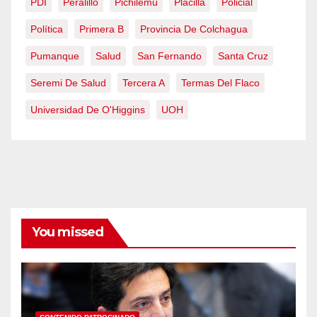
PDI
Peralillo
Pichilemu
Placilla
Policial
Política
Primera B
Provincia De Colchagua
Pumanque
Salud
San Fernando
Santa Cruz
Seremi De Salud
Tercera A
Termas Del Flaco
Universidad De O'Higgins
UOH
You missed