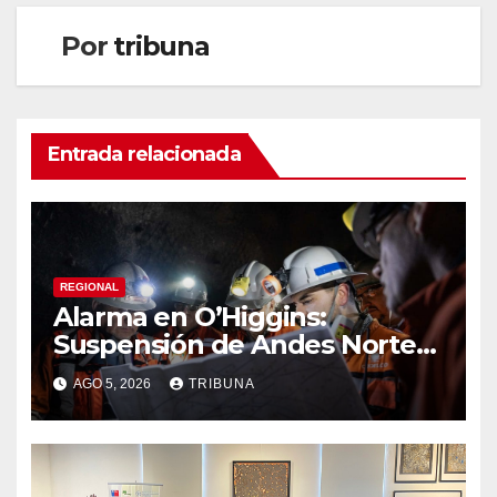
Por
tribuna
Entrada relacionada
REGIONAL
Alarma en O’Higgins:
Suspensión de Andes Norte
golpea con fuerza el empleo
AGO 5, 2026
TRIBUNA
y la economía regional