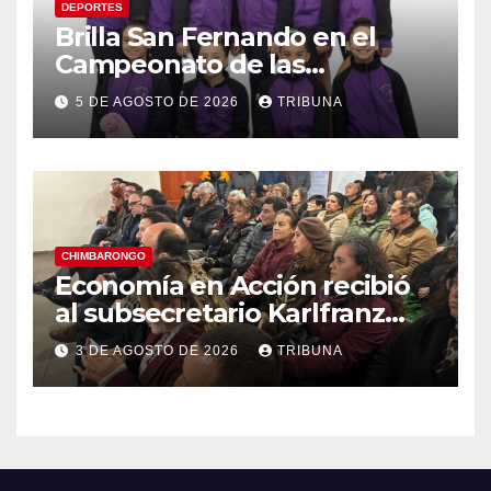
DEPORTES
Brilla San Fernando en el
Campeonato de las
Américas: Academia de
5 DE AGOSTO DE 2026
TRIBUNA
Gimnasia Rítmica asegura su
pase a la final internacional
CHIMBARONGO
Economía en Acción recibió
al subsecretario Karlfranz
Koehler en Chimbarongo
3 DE AGOSTO DE 2026
TRIBUNA