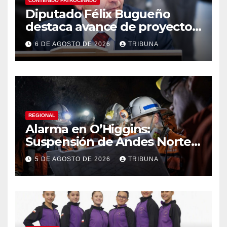
CONTENIDO PATROCINADO
Diputado Félix Bugueño
destaca avance de proyecto
para fortalecer la detección
6 DE AGOSTO DE 2026
TRIBUNA
temprana del cáncer de
tiroides
REGIONAL
Alarma en O’Higgins:
Suspensión de Andes Norte
golpea con fuerza el empleo
5 DE AGOSTO DE 2026
TRIBUNA
y la economía regional