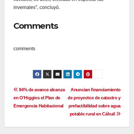
invernales”, concluyó.
Comments
comments
Navegación
94% de avance alcanza
Anuncian financiamiento
en O’Higgins el Plan de
de proyectos de catastro y
de
Emergencia Habitacional
prefactibilidad sobre agua
entradas
potable rural en Cáhuil