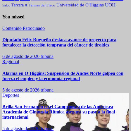
UOH
Universidad de O'Higgins
Tercera A
Termas del Flaco
Salud
You missed
Contenido Patrocinado
Diputado Félix Bugueño destaca avance de proyecto para
fortalecer la detección temprana del cáncer de tiroides
6 de agosto de 2026
tribuna
Regional
Alarma en O’Higgins: Suspensión de Andes Norte golpea con
fuerza el empleo y la economía regional
5 de agosto de 2026
tribuna
Deportes
Brilla San Fernando en el Campeonato de las Américas:
Academia de Gimnasia Rítmica asegura su pase a la final
internacional
5 de agosto de 2026
tribuna