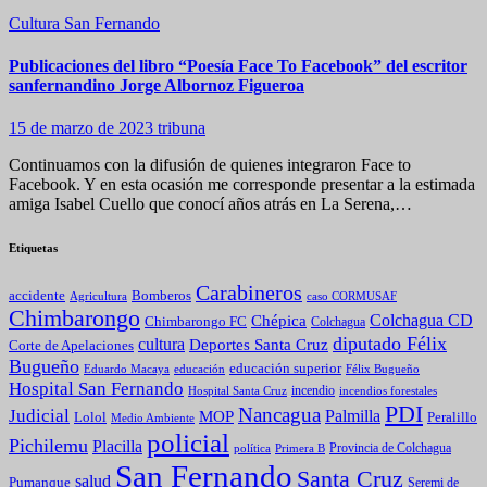
Cultura
San Fernando
Publicaciones del libro “Poesía Face To Facebook” del escritor
sanfernandino Jorge Albornoz Figueroa
15 de marzo de 2023
tribuna
Continuamos con la difusión de quienes integraron Face to
Facebook. Y en esta ocasión me corresponde presentar a la estimada
amiga Isabel Cuello que conocí años atrás en La Serena,…
Etiquetas
Carabineros
Bomberos
accidente
caso CORMUSAF
Agricultura
Chimbarongo
Colchagua CD
Chépica
Chimbarongo FC
Colchagua
diputado Félix
cultura
Deportes Santa Cruz
Corte de Apelaciones
Bugueño
educación superior
Eduardo Macaya
educación
Félix Bugueño
Hospital San Fernando
incendio
incendios forestales
Hospital Santa Cruz
PDI
Nancagua
Judicial
Palmilla
MOP
Lolol
Peralillo
Medio Ambiente
policial
Pichilemu
Placilla
política
Primera B
Provincia de Colchagua
San Fernando
Santa Cruz
salud
Pumanque
Seremi de