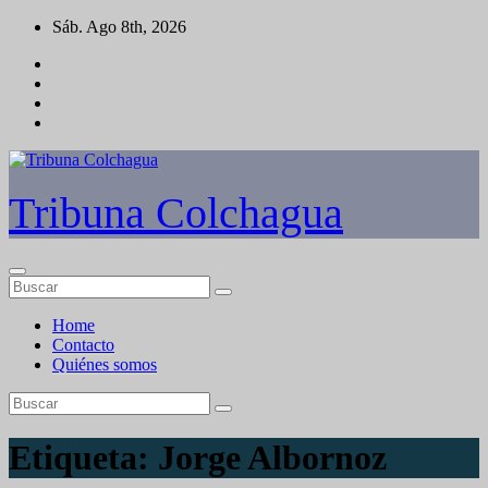
Saltar
Sáb. Ago 8th, 2026
al
contenido
Tribuna Colchagua
Home
Contacto
Quiénes somos
Etiqueta:
Jorge Albornoz