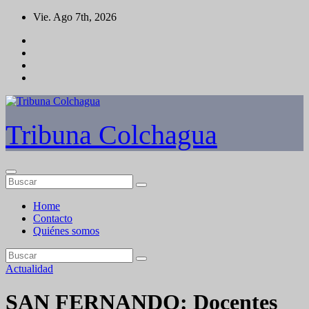
Saltar
Vie. Ago 7th, 2026
al
contenido
Tribuna Colchagua
Home
Contacto
Quiénes somos
Actualidad
SAN FERNANDO: Docentes