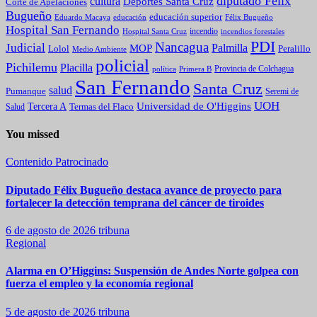
diputado Félix
cultura
Deportes Santa Cruz
Corte de Apelaciones
Bugueño
educación superior
Eduardo Macaya
educación
Félix Bugueño
Hospital San Fernando
incendio
incendios forestales
Hospital Santa Cruz
PDI
Nancagua
Judicial
Palmilla
MOP
Lolol
Peralillo
Medio Ambiente
policial
Pichilemu
Placilla
política
Primera B
Provincia de Colchagua
San Fernando
Santa Cruz
salud
Pumanque
Seremi de
UOH
Universidad de O'Higgins
Tercera A
Termas del Flaco
Salud
You missed
Contenido Patrocinado
Diputado Félix Bugueño destaca avance de proyecto para
fortalecer la detección temprana del cáncer de tiroides
6 de agosto de 2026
tribuna
Regional
Alarma en O’Higgins: Suspensión de Andes Norte golpea con
fuerza el empleo y la economía regional
5 de agosto de 2026
tribuna