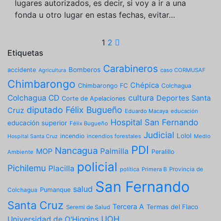
lugares autorizados, es decir, si voy a ir a una
fonda u otro lugar en estas fechas, evitar…
Paginación
1
2
Etiquetas
de
Carabineros
Bomberos
accidente
caso CORMUSAF
Agricultura
entradas
Chimbarongo
Chépica
Chimbarongo FC
Colchagua
Colchagua CD
cultura
Deportes Santa
Corte de Apelaciones
diputado Félix Bugueño
Cruz
Eduardo Macaya
educación
Hospital San Fernando
educación superior
Félix Bugueño
Judicial
Lolol
incendio
incendios forestales
Medio
Hospital Santa Cruz
PDI
Nancagua
Palmilla
MOP
Peralillo
Ambiente
policial
Pichilemu
Placilla
política
Primera B
Provincia de
San Fernando
salud
Pumanque
Colchagua
Santa Cruz
Tercera A
Termas del Flaco
Seremi de Salud
UOH
Universidad de O'Higgins