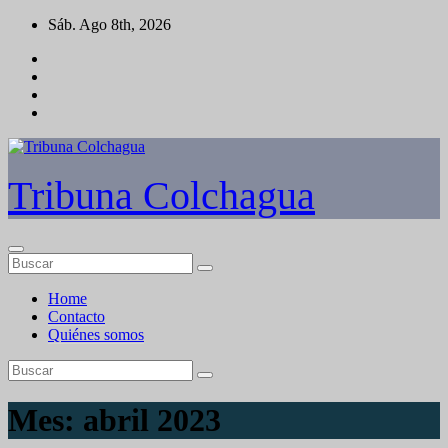
Saltar
Sáb. Ago 8th, 2026
al
contenido
Tribuna Colchagua
Home
Contacto
Quiénes somos
Mes:
abril 2023