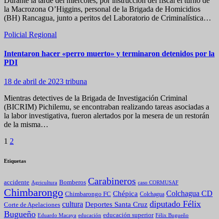
Durante la tarde del miércoles, por instrucción del fiscal el turno de
la Macrozona O’Higgins, personal de la Brigada de Homicidios
(BH) Rancagua, junto a peritos del Laboratorio de Criminalística…
Policial
Regional
Intentaron hacer «perro muerto» y terminaron detenidos por la
PDI
18 de abril de 2023
tribuna
Mientras detectives de la Brigada de Investigación Criminal
(BICRIM) Pichilemu, se encontraban realizando tareas asociadas a
la labor investigativa, fueron alertados por la mesera de un restorán
de la misma…
Paginación
1
2
de
Etiquetas
entradas
Carabineros
Bomberos
accidente
caso CORMUSAF
Agricultura
Chimbarongo
Colchagua CD
Chépica
Chimbarongo FC
Colchagua
diputado Félix
cultura
Deportes Santa Cruz
Corte de Apelaciones
Bugueño
educación superior
Eduardo Macaya
educación
Félix Bugueño