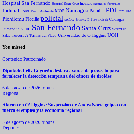
Hospital San Fernando
incendio
incendios forestales
Hospital Santa Cruz
PDI
Nancagua
Judicial
Palmilla
MOP
Lolol
Peralillo
Medio Ambiente
policial
Pichilemu
Placilla
política
Primera B
Provincia de Colchagua
San Fernando
Santa Cruz
salud
Pumanque
Seremi de
UOH
Universidad de O'Higgins
Tercera A
Termas del Flaco
Salud
You missed
Contenido Patrocinado
Diputado Félix Bugueño destaca avance de proyecto para
fortalecer la detección temprana del cáncer de tiroides
6 de agosto de 2026
tribuna
Regional
Alarma en O’Higgins: Suspensión de Andes Norte golpea con
fuerza el empleo y la economía regional
5 de agosto de 2026
tribuna
Deportes