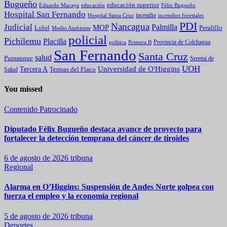
Bugueño
educación superior
Eduardo Macaya
educación
Félix Bugueño
Hospital San Fernando
incendio
incendios forestales
Hospital Santa Cruz
PDI
Nancagua
Judicial
Palmilla
MOP
Lolol
Peralillo
Medio Ambiente
policial
Pichilemu
Placilla
política
Primera B
Provincia de Colchagua
San Fernando
Santa Cruz
salud
Pumanque
Seremi de
UOH
Universidad de O'Higgins
Tercera A
Termas del Flaco
Salud
You missed
Contenido Patrocinado
Diputado Félix Bugueño destaca avance de proyecto para
fortalecer la detección temprana del cáncer de tiroides
6 de agosto de 2026
tribuna
Regional
Alarma en O’Higgins: Suspensión de Andes Norte golpea con
fuerza el empleo y la economía regional
5 de agosto de 2026
tribuna
Deportes