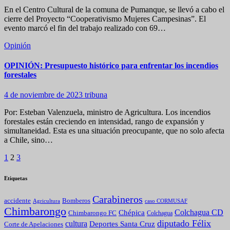
En el Centro Cultural de la comuna de Pumanque, se llevó a cabo el
cierre del Proyecto “Cooperativismo Mujeres Campesinas”. El
evento marcó el fin del trabajo realizado con 69…
Opinión
OPINIÓN: Presupuesto histórico para enfrentar los incendios
forestales
4 de noviembre de 2023
tribuna
Por: Esteban Valenzuela, ministro de Agricultura. Los incendios
forestales están creciendo en intensidad, rango de expansión y
simultaneidad. Esta es una situación preocupante, que no solo afecta
a Chile, sino…
Paginación
1
2
3
de
Etiquetas
entradas
Carabineros
Bomberos
accidente
caso CORMUSAF
Agricultura
Chimbarongo
Colchagua CD
Chépica
Chimbarongo FC
Colchagua
diputado Félix
cultura
Deportes Santa Cruz
Corte de Apelaciones